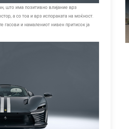
ан, што има позитивно влијание врз
тор, а со тоа и врз испораката на моќност.
е гасови и намалениот нивен притисок ја