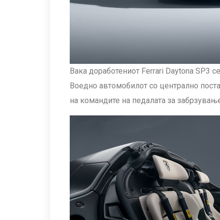
Вака доработениот Ferrari Daytona SP3 с
Воедно автомобилот со централно поста
на командите на педалата за забрзување