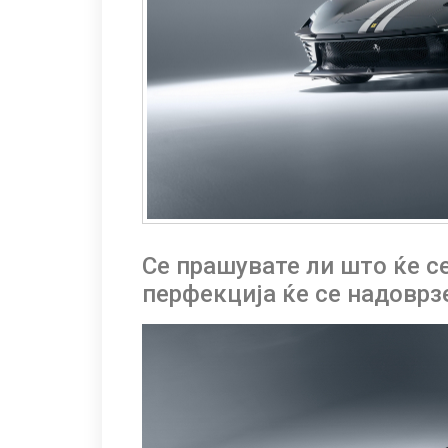
Се прашувате ли што ќе се
перфекција ќе се надовр