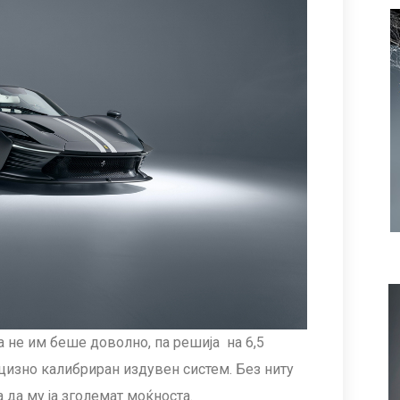
a не им беше доволно, па решија на 6,5
ецизно калибриран издувен систем. Без ниту
 да му ја зголемат моќноста.