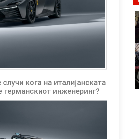
 случи кога на италијанската
зе германскиот инженеринг?