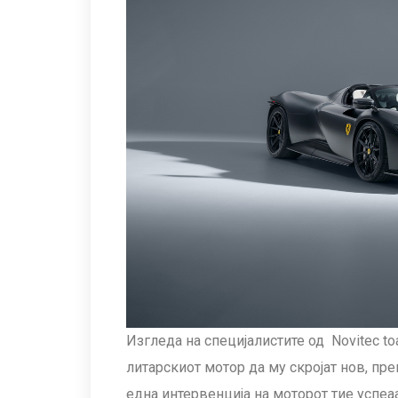
Изгледа на специјалистите од Novitec to
литарскиот мотор да му скројат нов, пр
една интервенција на моторот тие успеаа