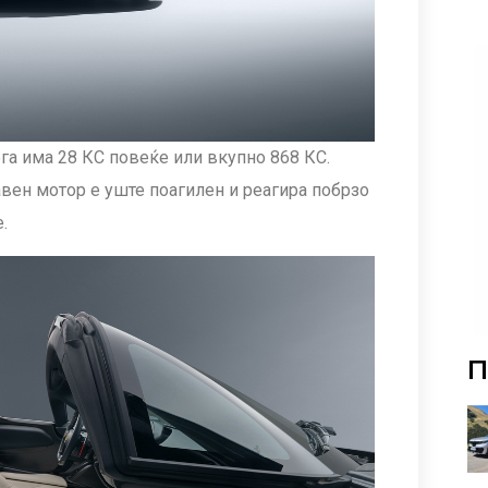
ега има 28 КС повеќе или вкупно 868 КС.
вен мотор е уште поагилен и реагира побрзо
.
П