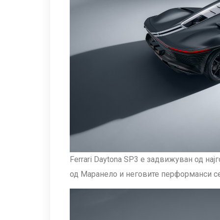
Ferrari Daytona SP3 е задвижуван од нај
од Маранело и неговите перформанси се