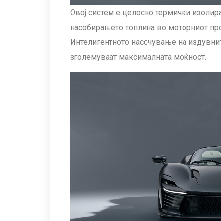
Овој систем е целосно термички изолир
насобирањето топлина во моторниот прос
Интелигентното насочување на издувнит
зголемуваат максималната моќност.