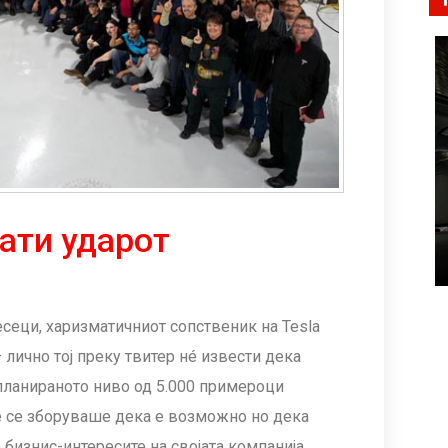
ати ударот
сеци, харизматичниот сопственик на Tesla
 лично тој преку твитер нé извести дека
 планираното ниво од 5.000 примероци
е се зборуваше дека е возможно но дека
бизнис-интересите на својата компанија.