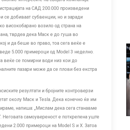
истрацијата на САД 200.000 произведени
ои се добиваат субвенции, но и заради
ко високобарано возило од страна на
рана, тврдеа дека Маск е до гуша во
кој и да беше во право, тоа сега веќе е
изведе 5.000 примероци од Model 3 неделно.
та веќе се помирни води низ кои до
алните пазари може да се плови без екстра
нсиските резултати и бројните контроверзи
тат околу Маск и Tesla. Дека конечно ќе им
итираме, напиша: „Мислам дека сега станавме
. Неговата самоувереност е поткрепена уште
дени 2.000 примероци на Model S и X. Затоа