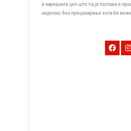
и наредната цел што тој ја постави е пр
неделно, без прецизирање кога би може