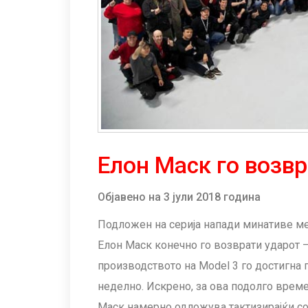
Елон Маск го возвр
Објавено на 3 јули 2018 година
Подложен на серија напади минативе ме
Елон Маск конечно го возврати ударот –
производството на Model 3 го достигна
неделно. Искрено, за ова подолго врем
Маск намерно одложува тактизирајќи со 