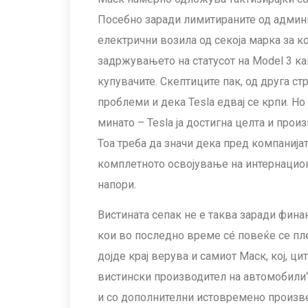
Посебно заради лимитираните од админ
електрични возила од секоја марка за к
задржувањето на статусот на Model 3 ка
купувачите. Скептиците пак, од друга ст
проблеми и дека Tesla едвај се крпи. Но 
минато – Tesla ја достигна целта и про
Тоа треба да значи дека пред компанија
комплетното освојување на интернацион
напори.
Вистината сепак не е таква заради фина
кои во последно време сé повеќе се пле
дојде крај верува и самиот Маск, кој, ц
вистински производител на автомобили“
и со дополнителни истовремено произве