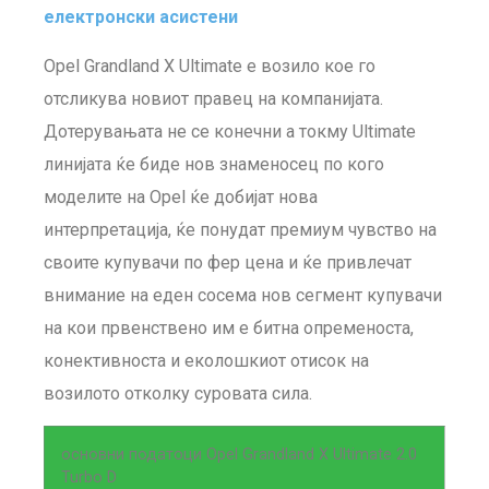
електронски асистени
Opel Grandland X Ultimate е возило кое го
отсликува новиот правец на компанијата.
Дотерувањата не се конечни а токму Ultimate
линијата ќе биде нов знаменосец по кого
моделите на Opel ќе добијат нова
интерпретација, ќе понудат премиум чувство на
своите купувачи по фер цена и ќе привлечат
внимание на еден сосема нов сегмент купувачи
на кои првенствено им е битна опременоста,
конективноста и еколошкиот отисок на
возилото отколку суровата сила.
основни податоци Opel Grandland X Ultimate 2.0
Turbo D