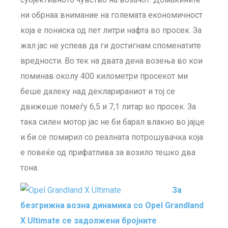
ни обрнаа внимание на големата економичност
која е пониска од пет литри нафта во просек. За
жал јас не успеав да ги достигнам споменатите
вредности. Во тек на двата дена возења во кои
поминав околу 400 километри просекот ми
беше далеку над декларираниот и тој се
движеше помеѓу 6,5 и 7,1 литар во просек. За
така силен мотор јас не би барал влакно во јајце
и би се помирил со реалната потрошувачка која
е повеќе од прифатлива за возило тешко два
тона.
За
безгрижна возна динамика со Opel Grandland
X Ultimate се задолжени бројните