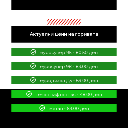
Актуелни цени на горивата
еуросупер 95 - 80.50 ден
еуросупер 98 - 83.00 ден
еуродизел Д5 - 69.00 ден
течен нафтен гас - 48.00 ден
метан - 69.00 ден