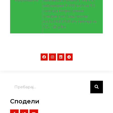
перформанси:
максимална брзина 214 km/h,
забрзување 0-100 km/h за 9,1
секунди, потрошувачка
отворен пат/град/просек
4,5/5,3/4,8 l/100 km, емисија на
CO₂ 126 g/km
Сподели