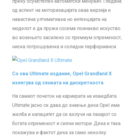
преку осумстепен автоматски менувач. Гледана
од аспект на моторизацијата оваа верзија е
навистина ултимативна но интенцијата на
моделот е да пружи сосема поинакво искуство
во возењето засилено со премиум опременост,
ниска потрошувачка и солидни перформанси.
Со ова Ultimate издание, Opel Grandland X
излегува од сенката на дискретноста
На самиот почеток на кариерата на изведбата
Ultimate јасно се дава до знаење дека Opel има
желба и капацитет да се вклучи на пазарот со
богата опременост и силни мотори. Дека е така
покажува и фактот дека за само неколку