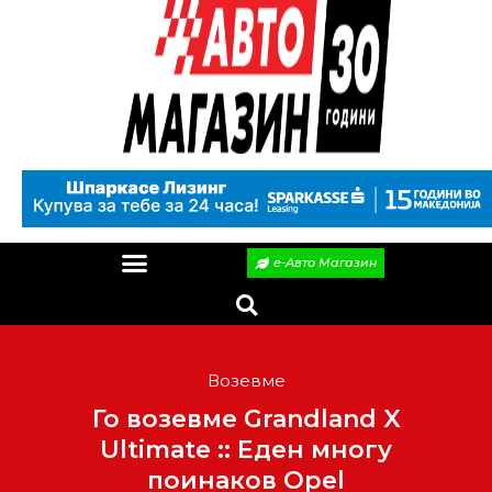
е-Авто Магазин
Возевме
Го возевме Grandland X
Ultimate :: Еден многу
поинаков Opel