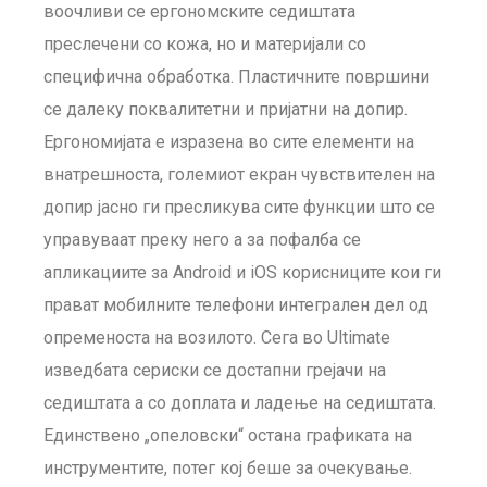
воочливи се ергономските седиштата
преслечени со кожа, но и материјали со
специфична обработка. Пластичните површини
се далеку поквалитетни и пријатни на допир.
Ергономијата е изразена во сите елементи на
внатрешноста, големиот екран чувствителен на
допир јасно ги пресликува сите функции што се
управуваат преку него а за пофалба се
апликациите за Android и iOS корисниците кои ги
прават мобилните телефони интегрален дел од
опременоста на возилото. Сега во Ultimate
изведбата сериски се достапни грејачи на
седиштата а со доплата и ладење на седиштата.
Единствено „опеловски“ остана графиката на
инструментите, потег кој беше за очекување.