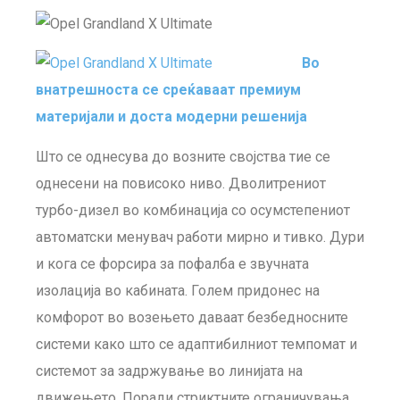
Во
внатрешноста се среќаваат премиум
материјали и доста модерни решенија
Што се однесува до возните својства тие се
однесени на повисоко ниво. Дволитрениот
турбо-дизел во комбинација со осумстепениот
автоматски менувач работи мирно и тивко. Дури
и кога се форсира за пофалба е звучната
изолација во кабината. Голем придонес на
комфорот во возењето даваат безбедносните
системи како што се адаптибилниот темпомат и
системот за задржување во линијата на
движењето. Поради стриктните ограничувања