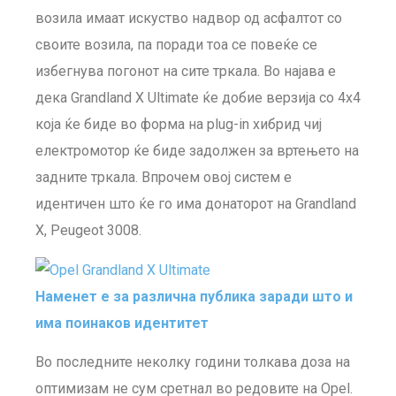
возила имаат искуство надвор од асфалтот со
своите возила, па поради тоа се повеќе се
избегнува погонот на сите тркала. Во најава е
дека Grandland X Ultimate ќе добие верзија со 4х4
која ќе биде во форма на plug-in хибрид чиј
електромотор ќе биде задолжен за вртењето на
задните тркала. Впрочем овој систем е
идентичен што ќе го има донаторот на Grandland
X, Peugeot 3008.
Наменет е за различна публика заради што и
има поинаков идентитет
Во последните неколку години толкава доза на
оптимизам не сум сретнал во редовите на Opel.