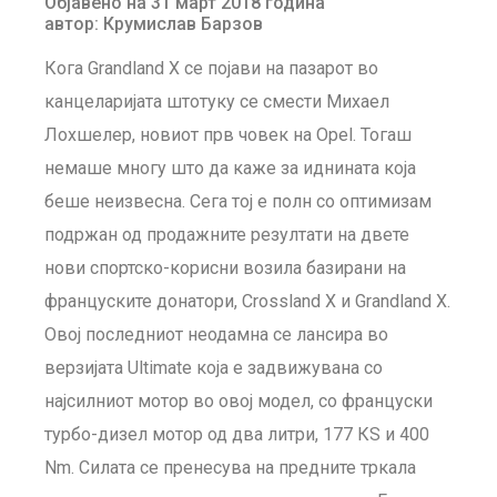
Објавено на 31 март 2018 година
автор: Крумислав Барзов
Кога Grandland X се појави на пазарот во
канцеларијата штотуку се смести Михаел
Лохшелер, новиот прв човек на Opel. Тогаш
немаше многу што да каже за иднината која
беше неизвесна. Сега тој е полн со оптимизам
подржан од продажните резултати на двете
нови спортско-корисни возила базирани на
француските донатори, Crossland X и Grandland X.
Овој последниот неодамна се лансира во
верзијата Ultimate која е задвижувана со
најсилниот мотор во овој модел, со француски
турбо-дизел мотор од два литри, 177 КЅ и 400
Nm. Силата се пренесува на предните тркала