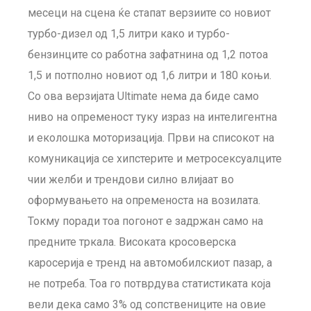
месеци на сцена ќе стапат верзиите со новиот
турбо-дизел од 1,5 литри како и турбо-
бензинците со работна зафатнина од 1,2 потоа
1,5 и потполно новиот од 1,6 литри и 180 коњи.
Со ова верзијата Ultimate нема да биде само
ниво на опременост туку израз на интелигентна
и еколошка моторизација. Први на списокот на
комуникација се хипстерите и метросексуалците
чии желби и трендови силно влијаат во
оформувањето на опременоста на возилата.
Токму поради тоа погонот е задржан само на
предните тркала. Високата кросоверска
каросерија е тренд на автомобилскиот пазар, а
не потреба. Тоа го потврдува статистиката која
вели дека само 3% од сопствениците на овие