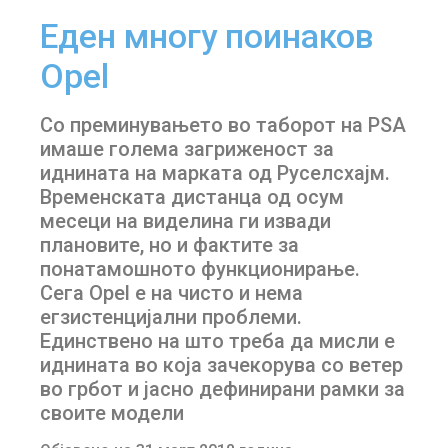
Еден многу поинаков
Opel
Со преминувањето во таборот на РЅА
имаше голема загриженост за
иднината на марката од Руселсхајм.
Временската дистанца од осум
месеци на виделина ги извади
плановите, но и фактите за
понатамошното функционирање.
Сега Opel е на чисто и нема
егзистенцијални проблеми.
Единствено на што треба да мисли е
иднината во која зачекорува со ветер
во грбот и јасно дефинирани рамки за
своите модели