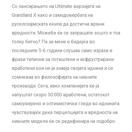
Со лансирањето на Ultimate верзијата на
Grandland X како и самодовербата на
руселсхајмската екипа да достигна врвни
вредности. Можеби ќе се запрашате зошто е тоа
толку битно? Па за мене е бидејќи во
последните 5-6 години слушав само изрази и
фрази типични за потиштени и исфрустрирани
вработени кои не ја знаеја својата иднина и се
сомневаа во филозофијата на нивните
производи. Сега, иако компанијата ќе ја
напуштат скоро 30.000 вработени, остатокот
самоуверено и оптимистички гледа во иднината
чувствувајќи дека перцепцијата и вредноста на
нивните модели ќе се редефинира на подобро.