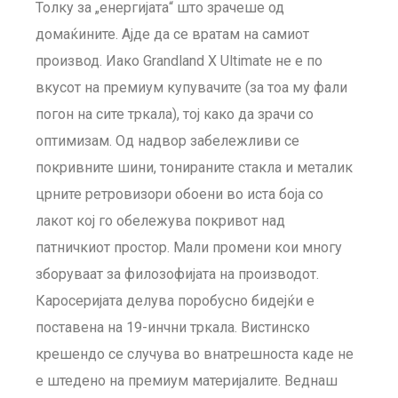
Толку за „енергијата“ што зрачеше од
домаќините. Ајде да се вратам на самиот
производ. Иако Grandland X Ultimate не е по
вкусот на премиум купувачите (за тоа му фали
погон на сите тркала), тој како да зрачи со
оптимизам. Од надвор забележливи се
покривните шини, тонираните стакла и металик
црните ретровизори обоени во иста боја со
лакот кој го обележува покривот над
патничкиот простор. Мали промени кои многу
зборуваат за филозофијата на производот.
Каросеријата делува поробусно бидејќи е
поставена на 19-инчни тркала. Вистинско
крешендо се случува во внатрешноста каде не
е штедено на премиум материјалите. Веднаш