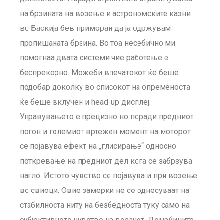
на брзината на возење и астрономските казни
во Баскија бев приморан да ја одржувам
пропишаната брзина. Во тоа несебично ми
помогнаа двата системи чие работење е
беспрекорно. Можеби впечатокот ќе беше
подобар доколку во списокот на опременоста
ќе беше вклучен и head-up дисплеј.
Управувањето е прецизно но поради предниот
погон и големиот вртежен момент на моторот
се појавува ефект на „глисирање“ односно
поткревање на предниот дел кога се забрзува
нагло. Истото чувство се појавува и при возење
во свиоци. Овие замерки не се однесуваат на
стабилноста ниту на безбедноста туку само на
субјективното чувство на возачот. Домаќините