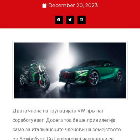
December 20, 2023
Двата члена на групацијата VW прв пат
соработуваат. Досега тоа беше привилегија
само за италијанските членови на семејството
од Волфсбург. Со Lamborghini направени се