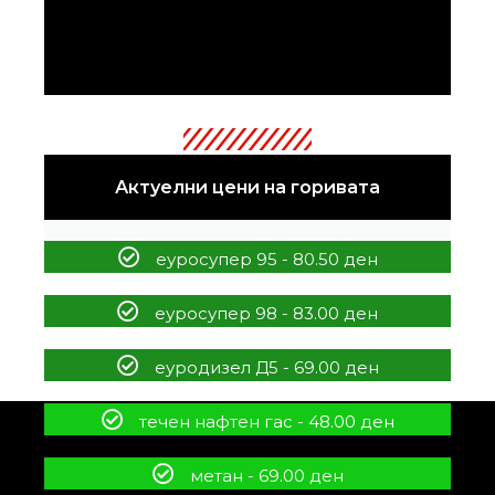
Актуелни цени на горивата
еуросупер 95 - 80.50 ден
еуросупер 98 - 83.00 ден
еуродизел Д5 - 69.00 ден
течен нафтен гас - 48.00 ден
метан - 69.00 ден