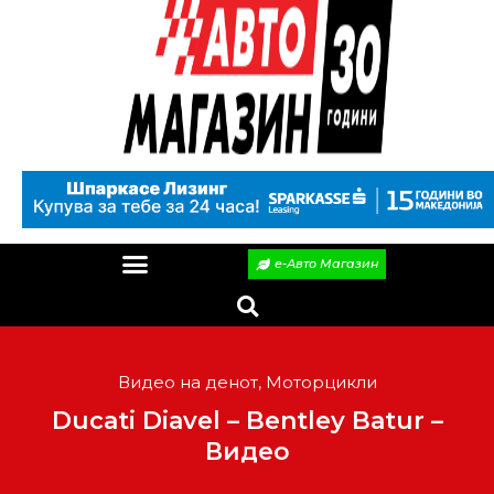
е-Авто Магазин
Видео на денот
,
Моторцикли
Ducati Diavel – Bentley Batur –
Видео