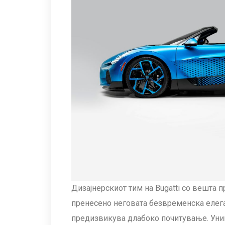
Дизајнерскиот тим на Bugatti со вешта п
пренесено неговата безвременска елеган
предизвикува длабоко почитување. Уника