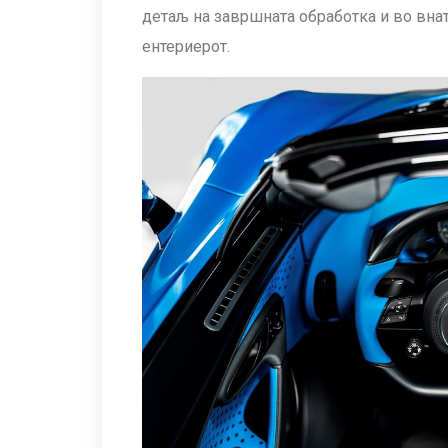
детаљ на завршната обработка и во внат
ентериерот.