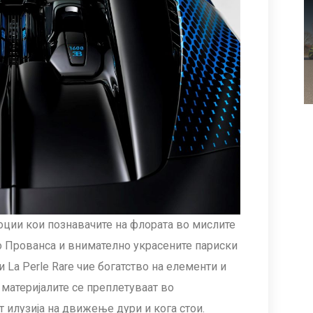
ции кои познавачите на флората во мислите
во Прованса и внимателно украсените париски
 La Perle Rare чие богатство на елементи и
и материјалите се преплетуваат во
 илузија на движење дури и кога стои.