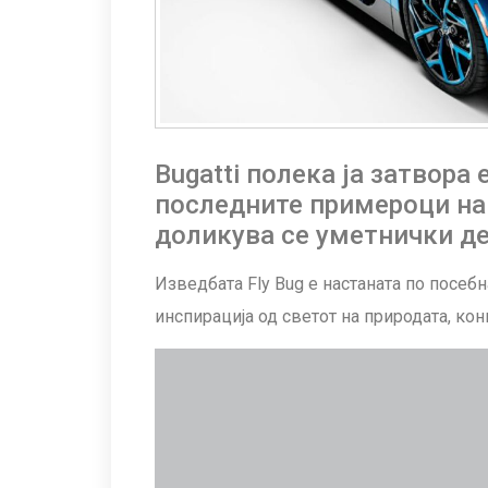
Bugatti полека ја затвора
последните примероци на 
доликува се уметнички де
Изведбата Fly Bug е настаната по посеб
инспирација од светот на природата, ко