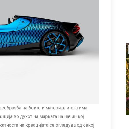
реобразба на боите и материјалите ја има
ција во духот на марката на начин кој
тноста на креацијата се огледува од секој