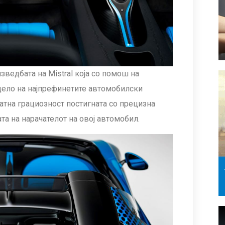
зведбата на Mistral која со помош на
дело на најпрефинетите автомобилски
атна грациозност постигната со прецизна
та на нарачателот на овој автомобил.