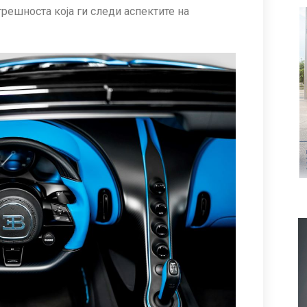
решноста која ги следи аспектите на