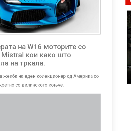
 ерата на W16 моторите со
Mistral кои како што
ла на тркала.
на желба на еден колекционер од Америка со
нкретно со вилинското коњче.