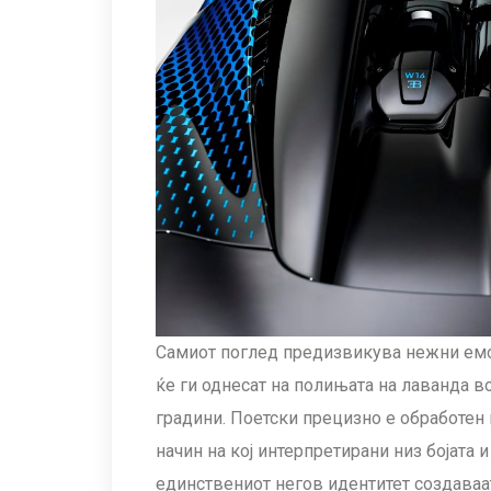
Самиот поглед предизвикува нежни емо
ќе ги однесат на полињата на лаванда 
градини. Поетски прецизно е обработен и
начин на кој интерпретирани низ бојата 
единствениот негов идентитет создаваат