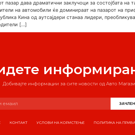
иот пазар дава драматични заклучоци за состојбата на
ители на автомобили ќе доминираат на пазарот на при
ублика Кина од аутсајдери станаа лидери, преобликувај
дители […]
идете информира
Добивајте информации за сите новости од Авто Магаз
ЗАЧЛЕН
С
КОНТАКТ
УСЛОВИ НА КОРИСТЕЊЕ
ПОЛИТИКА НА ПРИВ