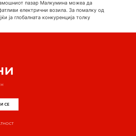
 тамошниот пазар Малкумина можеа да
фатливи електрични возила. За помалку од
ќи ја глобалната конкуренција толку
ни
ин
И СЕ
АТНОСТ