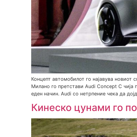
Концепт автомобилот го најавува новиот с
Милано го претстави Audi Concept C чија 
еден начин. Audi со нетрпение чека да дојд
Кинеско цунами го п