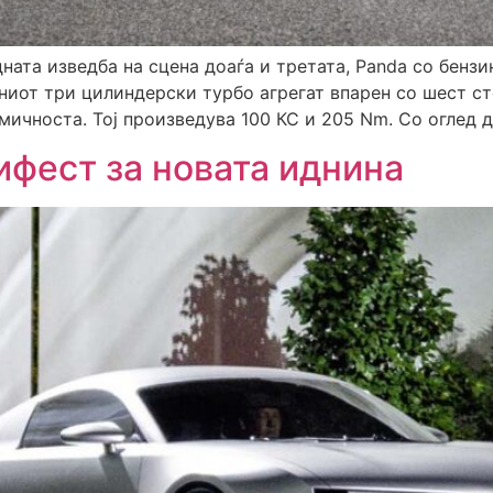
ата изведба на сцена доаѓа и третата, Panda со бензи
ениот три цилиндерски турбо агрегат впарен со шест с
мичноста. Тој произведува 100 КС и 205 Nm. Со оглед д
ифест за новата иднина