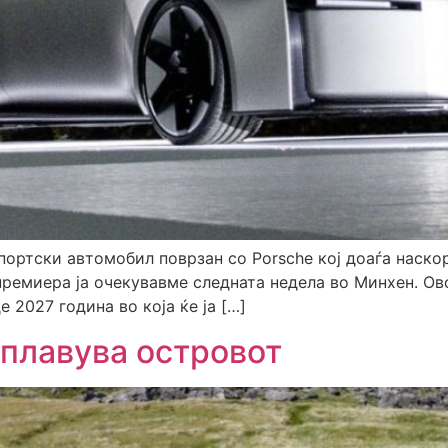
портски автомобил поврзан со Porsche кој доаѓа наско
премиера ја очекувавме следната недела во Минхен. Ов
е 2027 година во која ќе ја […]
оплавува островот