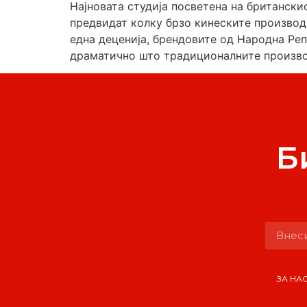
Најновата студија посветена на британск
предвидат колку брзо кинеските производ
една деценија, брендовите од Народна Реп
драматично што традиционалните произво
Б
ЗА НА