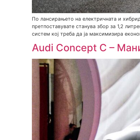
По лансирањето на електричната и хибридн
претпоставувате станува збор за 1,2 литр
систем кој треба да ја максимизира еконо
Audi Concept C – Ман