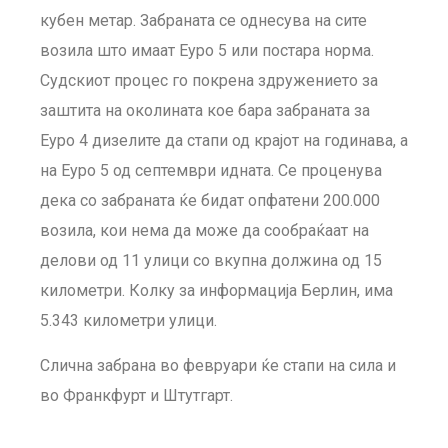
кубен метар. Забраната се однесува на сите
возила што имаат Еуро 5 или постара норма.
Судскиот процес го покрена здружението за
заштита на околината кое бара забраната за
Еуро 4 дизелите да стапи од крајот на годинава, а
на Еуро 5 од септември идната. Се проценува
дека со забраната ќе бидат опфатени 200.000
возила, кои нема да може да сообраќаат на
делови од 11 улици со вкупна должина од 15
километри. Колку за информација Берлин, има
5.343 километри улици.
Слична забрана во февруари ќе стапи на сила и
во Франкфурт и Штутгарт.