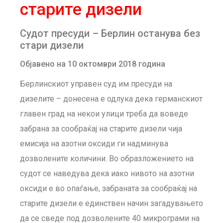
старите дизели
Судот пресуди – Берлин останува без
стари дизели
Објавено на 10 октомври 2018 година
Берлинскиот управен суд им пресуди на
дизелите – донесена е одлука дека германскиот
главен град на некои улици треба да воведе
забрана за сообраќај на старите дизели чија
емисија на азотни оксиди ги надминува
дозволените количини. Во образложението на
судот се наведува дека иако нивото на азотни
оксиди е во опаѓање, забраната за сообраќај на
старите дизели е единствен начин загадувањето
да се сведе под дозволените 40 микрограми на