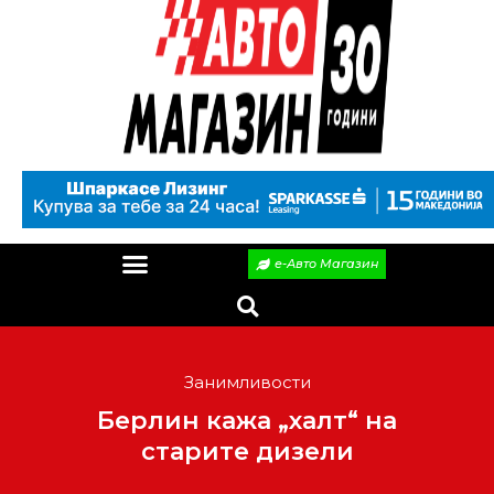
е-Авто Магазин
Занимливости
Берлин кажа „халт“ на
старите дизели