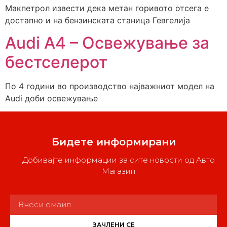
Макпетрол извести дека метан горивото отсега е
достапно и на бензинската станица Гевгелија
Audi A4 – Освежување за
бестселерот
По 4 години во производство најважниот модел на
Audi доби освежување
Бидете информирани
Добивајте информации за сите новости од Авто
Магазин
ЗАЧЛЕНИ СЕ