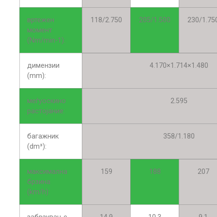
вртежен
118/2.750
205/1.500
230/1.75
момент
(Nm/min-1):
димензии
4.170×1.714×1.480
(mm):
меѓуоскино
2.595
растојание:
багажник
358/1.180
(dm³):
максимална
159
188
207
брзина
(km/h):