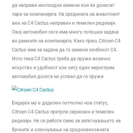
да направи неопходни измени кои ќе донесат
пари за компанијата. На средината на животниот
век на C4 Cactus направен е темелен редизајн.
Овој автомобил сега има многу потешка задача
во рамките на компанијата. Како прво, Citroen C4
Cactus има за задача да го замени хечбекот C4.
Исто така C4 Cactus треба да пружи возачко
искуство и удобност кое ниту еден мејнстрим
автомобил досега не успеал да го пружи.
Бидејќи му е доделен потполно нов статус,
Citroen C4 Cactus претрпе сериозен и темелен
редизајн. Не се работи само за затегнувањето на
брчките и олеснување на средновековната