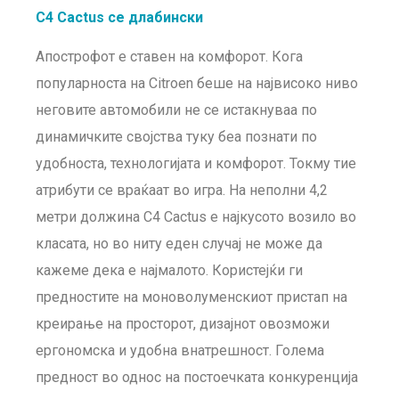
C4 Cactus се длабински
Апострофот е ставен на комфорот. Кога
популарноста на Citroen беше на највисоко ниво
неговите автомобили не се истакнуваа по
динамичките својства туку беа познати по
удобноста, технологијата и комфорот. Токму тие
атрибути се враќаат во игра. На неполни 4,2
метри должина C4 Cactus е најкусото возило во
класата, но во ниту еден случај не може да
кажеме дека е најмалото. Користејќи ги
предностите на моноволуменскиот пристап на
креирање на просторот, дизајнот овозможи
ергономска и удобна внатрешност. Голема
предност во однос на постоечката конкуренција