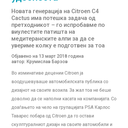
Новата генерација на Citroen C4
Cactus има потешка задача од
претходникот – го испробавме по
виулестите патишта на
медитеранските алпи за да се
увериме колку е подготвен за тоа
Објавено на 13 март 2018 година
автор: Крумислав Барзов
Во изминативе децении Citroen ја
воодушевуваше автомобилската публика со
дизајнот на своите возила. За жал тоа не беше
доволно да се наполни касата на компанијата. Со
доаѓањето на чело на групацијата PSA Карлос
Таварес побара од Citroen да го остави
скулптуралниот дизајн на своите автомобили и