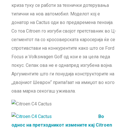
криза туку се работи за технички дотерувања
типични на нов автомобил. Моделот кој е
донатор на Cactus оди во предвремена пензија.
Со тоа Citroen го изгуби својот претставник во Ц-
сегмeнтот па со кросоверската каросерија ќе се
спротивстави на конкурентите како што се Ford
Focus и Volkswagen Golf од кои е за цела педа
покус. Сепак ова не е однапред изгубена војна.
Аргументите што ги понудија конструкторите на
„двојниот Шеврон“ припаѓаат на имиџот во кого
оваа марка секогаш уживала.
Во
однос на претходникот измените кај Citroen