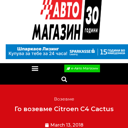
е-Авто Магазин
Возевме
Го возевме Citroen C4 Cactus
March 13, 2018